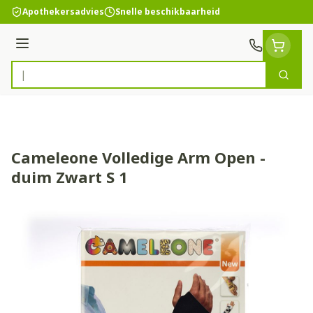
Ga naar de inhoud
Apothekersadvies
Snelle beschikbaarheid
Menu
Zoek
Product, merk, categorie...
Cameleone Volledige Arm Open -
duim Zwart S 1