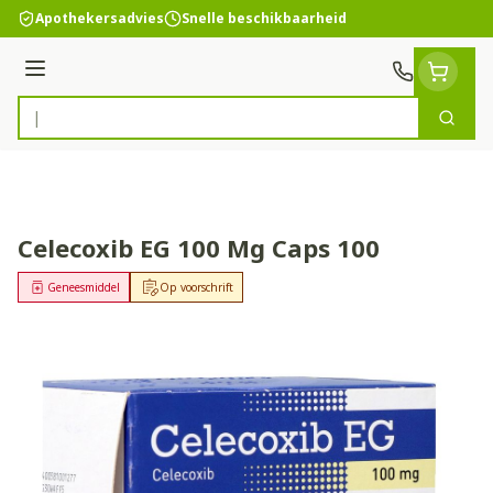
Ga naar de inhoud
Apothekersadvies
Snelle beschikbaarheid
Menu
Zoek
Product, merk, categorie...
Celecoxib EG 100 Mg Caps 100
Geneesmiddel
Op voorschrift