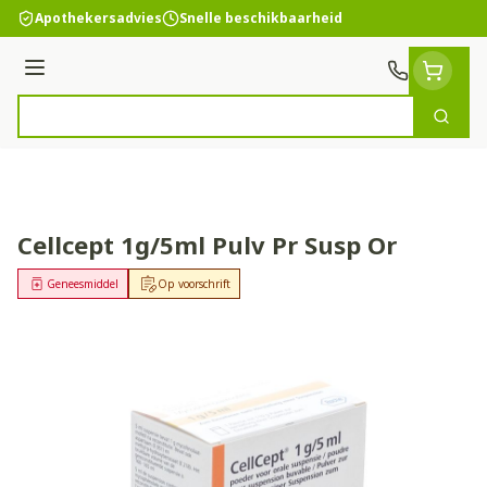
Ga naar de inhoud
Apothekersadvies
Snelle beschikbaarheid
Menu
Zoek
Product, merk, categorie...
Cellcept 1g/5ml Pulv Pr Susp Or
Geneesmiddel
Op voorschrift