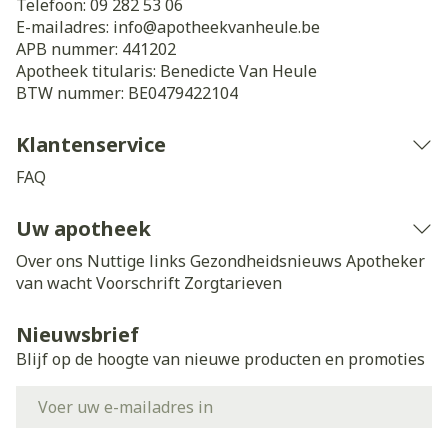
Telefoon:
09 282 53 06
E-mailadres:
info@
apotheekvanheule.be
APB nummer:
441202
Apotheek titularis:
Benedicte Van Heule
BTW nummer:
BE0479422104
Klantenservice
FAQ
Uw apotheek
Over ons
Nuttige links
Gezondheidsnieuws
Apotheker
van wacht
Voorschrift
Zorgtarieven
Nieuwsbrief
Blijf op de hoogte van nieuwe producten en promoties
E-mail adres