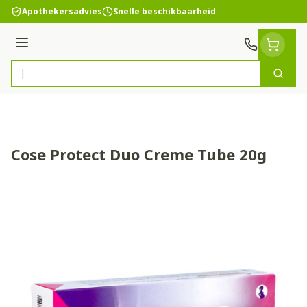
Ga naar de inhoud
Apothekersadvies
Snelle beschikbaarheid
Menu
Zoek
Product, merk, categorie...
Cose Protect Duo Creme Tube 20g