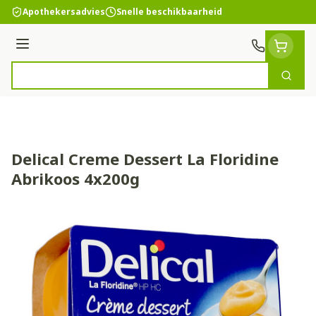
Ga naar de inhoud
Apothekersadvies
Snelle beschikbaarheid
Menu
Zoek
Product, merk, categorie...
Delical Creme Dessert La Floridine
Abrikoos 4x200g