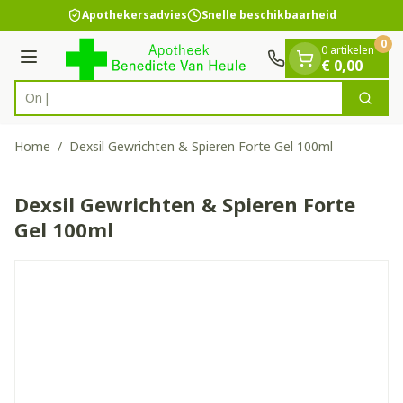
Dia 1 van 1
Ga naar de inhoud
Apothekersadvies
Snelle beschikbaarheid
0
0 artikelen
Menu
€ 0,00
Zoek
Product, merk, categorie...
Home
/
Dexsil Gewrichten & Spieren Forte Gel 100ml
Dexsil Gewrichten & Spieren Forte
Gel 100ml