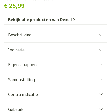
€ 25,99
Bekijk alle producten van Dexsil
Beschrijving
Indicatie
Verstevigt het kraakbeen
Soepele spieren en gewrichten
Eigenschappen
Vertraagt de veroudering van het kraakbeen
Ideaal in combinatie met de drinkbare oplossing
Dexsil Gewrichten Forte
Samenstelling
Werkt plaatselijk
Dringt snel in
Contra indicatie
Dermatologisch getest
Gebruik