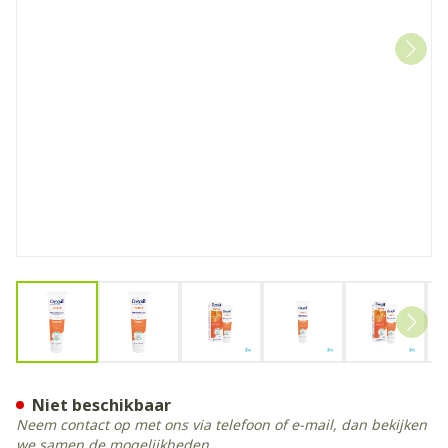
View larger image
View larger image
View larger image
View larger image
View la
Dexsil Gewrichten & Spieren
Niet beschikbaar
Neem contact op met ons via telefoon of e-mail, dan bekijken
we samen de mogelijkheden.