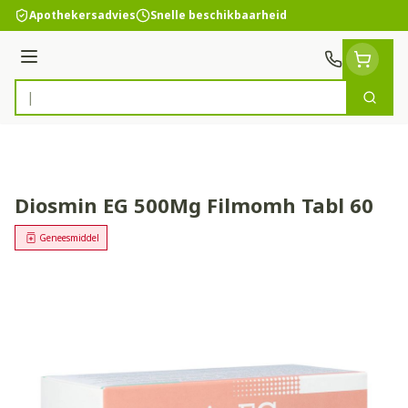
Ga naar de inhoud
Apothekersadvies
Snelle beschikbaarheid
Menu
Zoek
Product, merk, categorie...
Diosmin EG 500Mg Filmomh Tabl 60
Geneesmiddel