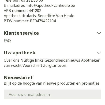
Telefoon:
09 282 53 06
E-mailadres:
info@
apotheekvanheule.be
APB nummer:
441202
Apotheek titularis:
Benedicte Van Heule
BTW nummer:
BE0479422104
Klantenservice
FAQ
Uw apotheek
Over ons
Nuttige links
Gezondheidsnieuws
Apotheker
van wacht
Voorschrift
Zorgtarieven
Nieuwsbrief
Blijf op de hoogte van nieuwe producten en promoties
E-mail adres