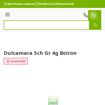
Ga naar de inhoud
Apothekersadvies
Snelle beschikbaarheid
Menu
Zoek
Product, merk, categorie...
Dulcamara 5ch Gr 4g Boiron
Geneesmiddel