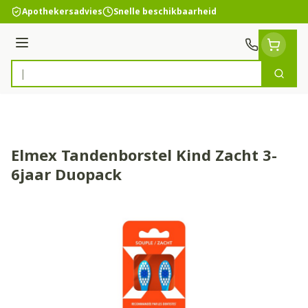
Ga naar de inhoud
Apothekersadvies
Snelle beschikbaarheid
Menu
Zoek
Product, merk, categorie...
Elmex Tandenborstel Kind Zacht 3-
6jaar Duopack