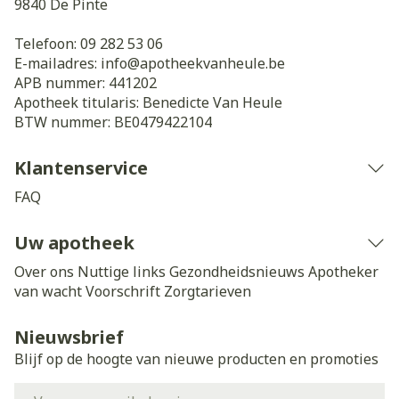
9840
De Pinte
Telefoon:
09 282 53 06
E-mailadres:
info@
apotheekvanheule.be
APB nummer:
441202
Apotheek titularis:
Benedicte Van Heule
BTW nummer:
BE0479422104
Klantenservice
FAQ
Uw apotheek
Over ons
Nuttige links
Gezondheidsnieuws
Apotheker
van wacht
Voorschrift
Zorgtarieven
Nieuwsbrief
Blijf op de hoogte van nieuwe producten en promoties
E-mail adres