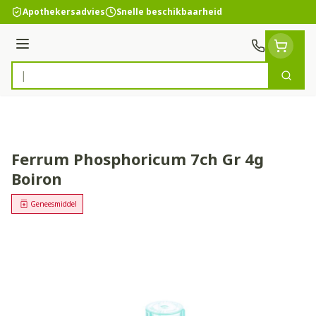
Ga naar de inhoud
Apothekersadvies
Snelle beschikbaarheid
Menu
Zoek
Product, merk, categorie...
Ferrum Phosphoricum 7ch Gr 4g
Boiron
Geneesmiddel