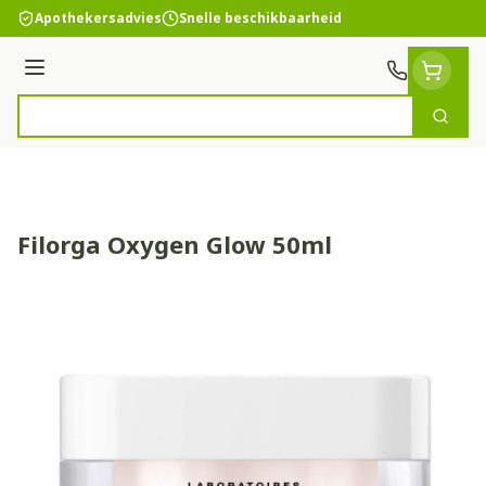
Ga naar de inhoud
Apothekersadvies
Snelle beschikbaarheid
Menu
Zoek
Product, merk, categorie...
Filorga Oxygen Glow 50ml