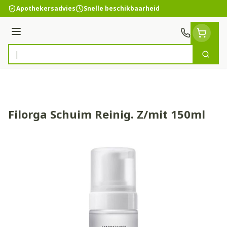
Ga naar de inhoud
Apothekersadvies
Snelle beschikbaarheid
Menu
Zoek
Product, merk, categorie...
Filorga Schuim Reinig. Z/mit 150ml