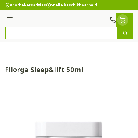
Ga naar de inhoud
Apothekersadvies
Snelle beschikbaarheid
Menu
Zoek
Product, merk, categorie...
Filorga Sleep&lift 50ml