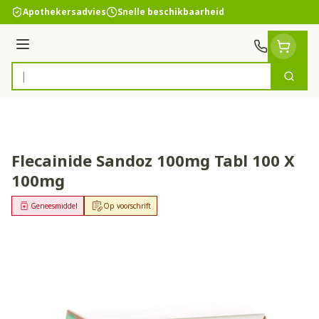
Ga naar de inhoud
Apothekersadvies
Snelle beschikbaarheid
Menu
Zoek
Product, merk, categorie...
Flecainide Sandoz 100mg Tabl 100 X
100mg
Geneesmiddel
Op voorschrift