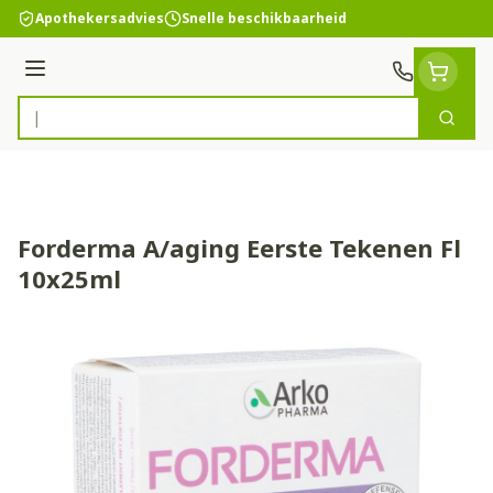
Ga naar de inhoud
Apothekersadvies
Snelle beschikbaarheid
Menu
Zoek
Product, merk, categorie...
Forderma A/aging Eerste Tekenen Fl
10x25ml