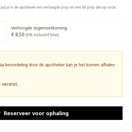
rapie
Toon meer
aal je in de apotheek een verlaagde prijs en niet de prijs die op onze
Diagnosetesten en
 stress
Vlooien en teken
meetapparatuur
Oren
Mond en keel
Verhoogde tegemoetkoming
€ 8,50
Alcoholtest
(6% inclusief btw)
g
Oordopjes
Zuigtabletten
herapie -
Mond, muil of snavel
Bloeddrukmeter
ls
 en -druppels
Oorreiniging
Spray - oplossing
Cholesteroltest
zen
Oordruppels
Hartslagmeter
 Na beoordeling door de apotheker kan je het komen afhalen
ulpmiddelen
Toon meer
 vereist.
herming
Hygiëne
Ergonomie
nning en -
Aambeien
s
Bad en douche
Ademhaling en zuurstof
Reserveer
voor ophaling
je
Badkamer