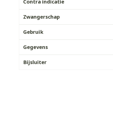
Contra indicatie
ddelen
Haar
orging
Supplementen
Insectenw
middelen
Zwangerschap
n
Mondmaskers
issen
 -
Gebruik
uid
d
Gegevens
Bijsluiter
Zelfbruiner
Scheren