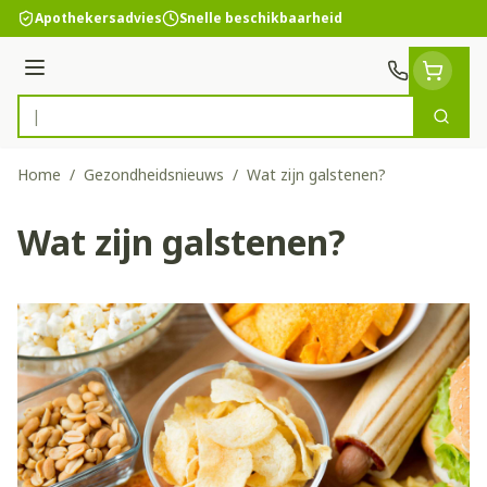
Ga naar de inhoud
Apothekersadvies
Snelle beschikbaarheid
Menu
Zoek
Product, merk, categorie...
Home
/
Gezondheidsnieuws
/
Wat zijn galstenen?
Wat zijn galstenen?