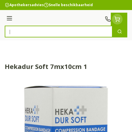
Ga naar de inhoud
Apothekersadvies
Snelle beschikbaarheid
Menu
Zoek
Product, merk, categorie...
Hekadur Soft 7mx10cm 1