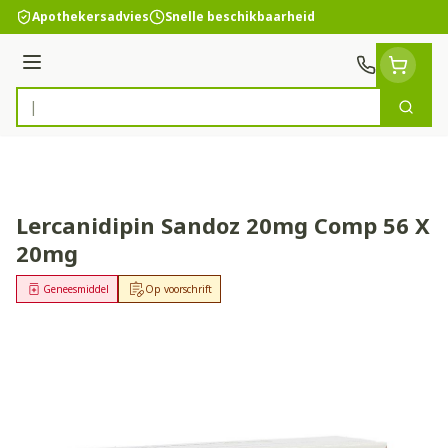
Ga naar de inhoud
Apothekersadvies
Snelle beschikbaarheid
Menu
Zoek
Product, merk, categorie...
Lercanidipin Sandoz 20mg Comp 56 X
20mg
Geneesmiddel
Op voorschrift