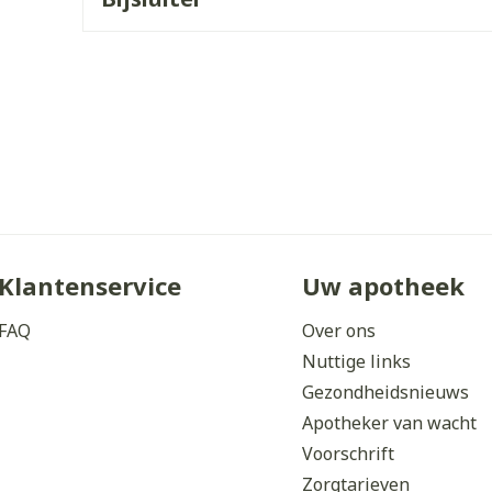
ddelen
Haar
orging
Supplementen
Insectenw
middelen
n
Mondmaskers
issen
 -
uid
d
Klantenservice
Uw apotheek
FAQ
Over ons
Zelfbruiner
Scheren
Nuttige links
Gezondheidsnieuws
Apotheker van wacht
Voorschrift
Zorgtarieven