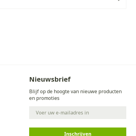
erende
Parfums en
geurproducten
Nieuwsbrief
Blijf op de hoogte van nieuwe producten
CBD
en promoties
E-mail adres
Inschrijven