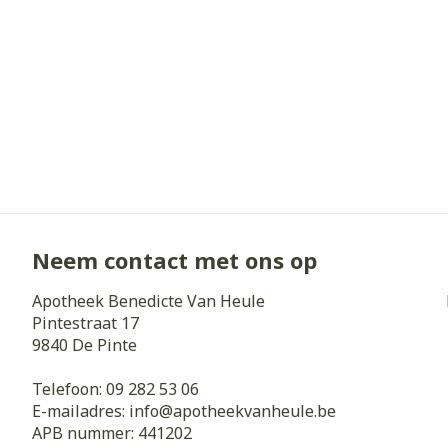
Diergeneesmi
Gezichtsverz
Pillendozen e
Pigmentstoorn
accessoires
Gevoelige huid
geïrriteerde h
Gemengde hui
Doffe huid
Toon meer
Neem contact met ons op
Apotheek Benedicte Van Heule
Snurken
Pintestraat 17
9840
De Pinte
Telefoon:
09 282 53 06
E-mailadres:
info@
apotheekvanheule.be
APB nummer:
441202