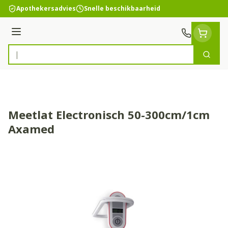
Ga naar de inhoud
Apothekersadvies
Snelle beschikbaarheid
Menu
Zoek
Product, merk, categorie...
Meetlat Electronisch 50-300cm/1cm
Axamed