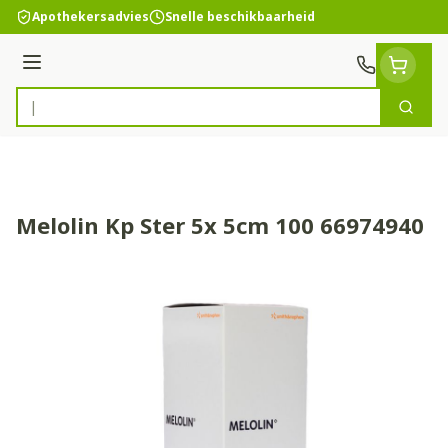
Ga naar de inhoud
Apothekersadvies
Snelle beschikbaarheid
Menu
Zoek
Product, merk, categorie...
Melolin Kp Ster 5x 5cm 100 66974940