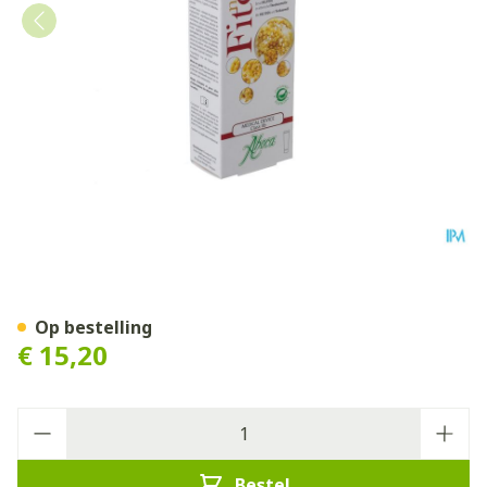
Neofitoroid Biozalf 40ml A
Op bestelling
€ 15,20
Aantal
Bestel