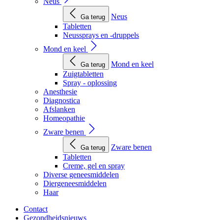
Neus
Neus
Ga terug
Tabletten
Neussprays en -druppels
Mond en keel
Mond en keel
Ga terug
Zuigtabletten
Spray - oplossing
Anesthesie
Diagnostica
Afslanken
Homeopathie
Zware benen
Zware benen
Ga terug
Tabletten
Creme, gel en spray
Diverse geneesmiddelen
Diergeneesmiddelen
Haar
Contact
Gezondheidsnieuws