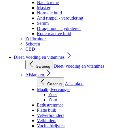
Nachtcreme
Masker
Normale huid
Anti rimpel - veroudering
Serum
Droge huid - hydrateren
Rode reactive huid
Zelfbruiner
Scheren
CBD
Dieet, voeding en vitamines
Dieet, voeding en vitamines
Ga terug
Afslanken
Afslanken
Ga terug
Maaltijdvervanger
Zoet
Zout
Eetlustremmer
Platte buik
Vetverbranders
Vetbinders
Vochtafdrijvers