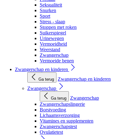
Seksualiteit
Snurken
Sport
Stress - slaap
Stoppen met roken
Suikerspiegel
Urinewegen
Vermoeidheid
Weerstand
Zwangerschap
Vermoeide benen
Zwangerschap en kinderen
Zwangerschap en kinderen
Ga terug
Zwangerschap
Zwangerschap
Ga terug
Zwangerschapslingerie
Borstvoeding
Lichaamsverzorging
Vitamines en supplementen
Zwangerschapstest
Ovulatietest