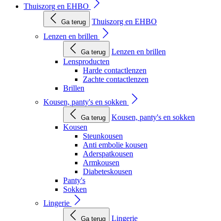
Thuiszorg en EHBO
Thuiszorg en EHBO
Ga terug
Lenzen en brillen
Lenzen en brillen
Ga terug
Lensproducten
Harde contactlenzen
Zachte contactlenzen
Brillen
Kousen, panty's en sokken
Kousen, panty's en sokken
Ga terug
Kousen
Steunkousen
Anti embolie kousen
Aderspatkousen
Armkousen
Diabeteskousen
Panty's
Sokken
Lingerie
Lingerie
Ga terug