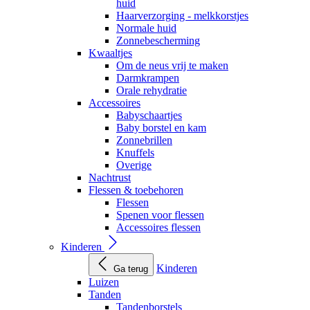
huid
Haarverzorging - melkkorstjes
Normale huid
Zonnebescherming
Kwaaltjes
Om de neus vrij te maken
Darmkrampen
Orale rehydratie
Accessoires
Babyschaartjes
Baby borstel en kam
Zonnebrillen
Knuffels
Overige
Nachtrust
Flessen & toebehoren
Flessen
Spenen voor flessen
Accessoires flessen
Kinderen
Kinderen
Ga terug
Luizen
Tanden
Tandenborstels