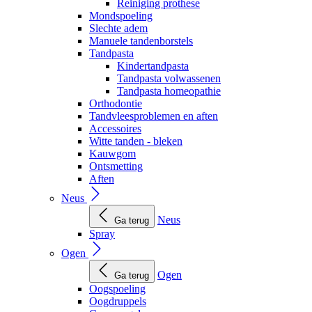
Reiniging prothese
Mondspoeling
Slechte adem
Manuele tandenborstels
Tandpasta
Kindertandpasta
Tandpasta volwassenen
Tandpasta homeopathie
Orthodontie
Tandvleesproblemen en aften
Accessoires
Witte tanden - bleken
Kauwgom
Ontsmetting
Aften
Neus
Neus
Ga terug
Spray
Ogen
Ogen
Ga terug
Oogspoeling
Oogdruppels