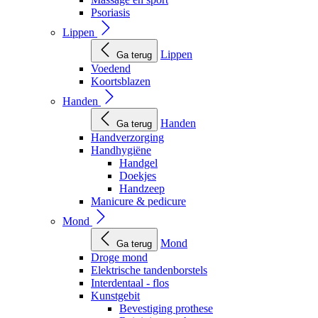
Psoriasis
Lippen
Lippen
Ga terug
Voedend
Koortsblazen
Handen
Handen
Ga terug
Handverzorging
Handhygiëne
Handgel
Doekjes
Handzeep
Manicure & pedicure
Mond
Mond
Ga terug
Droge mond
Elektrische tandenborstels
Interdentaal - flos
Kunstgebit
Bevestiging prothese