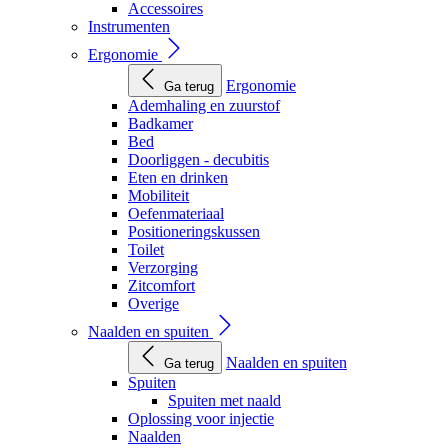
Accessoires
Instrumenten
Ergonomie
Ergonomie
Ga terug
Ademhaling en zuurstof
Badkamer
Bed
Doorliggen - decubitis
Eten en drinken
Mobiliteit
Oefenmateriaal
Positioneringskussen
Toilet
Verzorging
Zitcomfort
Overige
Naalden en spuiten
Naalden en spuiten
Ga terug
Spuiten
Spuiten met naald
Oplossing voor injectie
Naalden