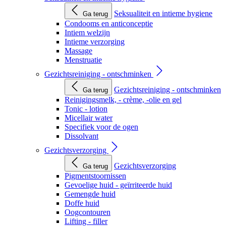
Seksualiteit en intieme hygiene
Ga terug
Condooms en anticonceptie
Intiem welzijn
Intieme verzorging
Massage
Menstruatie
Gezichtsreiniging - ontschminken
Gezichtsreiniging - ontschminken
Ga terug
Reinigingsmelk, - crème, -olie en gel
Tonic - lotion
Micellair water
Specifiek voor de ogen
Dissolvant
Gezichtsverzorging
Gezichtsverzorging
Ga terug
Pigmentstoornissen
Gevoelige huid - geïrriteerde huid
Gemengde huid
Doffe huid
Oogcontouren
Lifting - filler