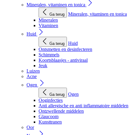
Mineralen, vitaminen en tonica
Mineralen, vitaminen en tonica
Ga terug
Mineralen
Vitaminen
Huid
Huid
Ga terug
Ontsmetten en desinfecteren
Schimmels
Koortsblaasjes - antiviraal
Jeuk
Luizen
Acne
Ogen
Ogen
Ga terug
Ooginfecties
Anti allergische en anti inflammatoire middelen
Ontzwellende middelen
Glaucoom
Kunsttranen
Oor