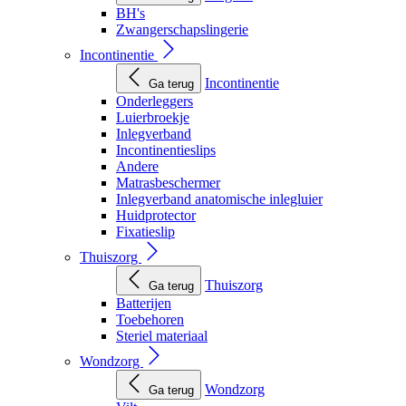
BH's
Zwangerschapslingerie
Incontinentie
Incontinentie
Ga terug
Onderleggers
Luierbroekje
Inlegverband
Incontinentieslips
Andere
Matrasbeschermer
Inlegverband anatomische inlegluier
Huidprotector
Fixatieslip
Thuiszorg
Thuiszorg
Ga terug
Batterijen
Toebehoren
Steriel materiaal
Wondzorg
Wondzorg
Ga terug