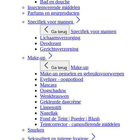
Bad en douche
Insectenwerende middelen
Parfums en geurproducten
Specifiek voor mannen
Specifiek voor mannen
Ga terug
Lichaamsverzorging
Deodorant
Gezichtsverzorging
Make-up
Make-up
Ga terug
Make-up penselen en gebruiksvoorwerpen
Eyeliner - oogpotlood
Mascara
Oogschaduw
Wenkbrauwen
Gekleurde dagcrème
Lippenstift
Nagellak
Fond de Teint | Poeder | Blush
Teintcorrector - camouflerende middelen
Snurken
Seksualiteit en intieme hygiene