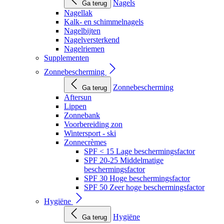
Nagels
Ga terug
Nagellak
Kalk- en schimmelnagels
Nagelbijten
Nagelversterkend
Nagelriemen
Supplementen
Zonnebescherming
Zonnebescherming
Ga terug
Aftersun
Lippen
Zonnebank
Voorbereiding zon
Wintersport - ski
Zonnecrèmes
SPF < 15 Lage beschermingsfactor
SPF 20-25 Middelmatige
beschermingsfactor
SPF 30 Hoge beschermingsfactor
SPF 50 Zeer hoge beschermingsfactor
Hygiëne
Hygiëne
Ga terug