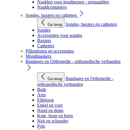
Naalden voor insulinepen - pennaalden
Naaldcontainers
Sondes, baxters en catheters
Sondes, baxters en catheters
Ga terug
Sondes
Accessoires voor sondes
Baxters
Catheters
Pillendozen en accessoires
Mondmaskers
Bandages en Orthopedie - orthopedische verbanden
Bandages en Orthopedie -
Ga terug
orthopedische verbanden
Buik
Arm
Elleboog
Enkel en voet
Hand en duim
Knie, heup en been
Nek en schouder
Pols