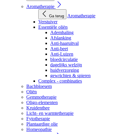
Aromatherapie
Aromatherapie
Ga terug
Verstuiver
Essentiële oliën
Ademhaling
Afslanking
Anti-haaruitval
Anti-beet
Anti-Luizen
bloedcirculatie
dagelijks welzijn
huidverzorging
gewrichten & spieren
Complex - combinaties
Bachbloesem
Oliën
Gemmotherapie
Oligo-elementen
Kruidenthee
Licht- en warmtetherapie
Fytotherapie
Plantaardige olie
Homeopathie