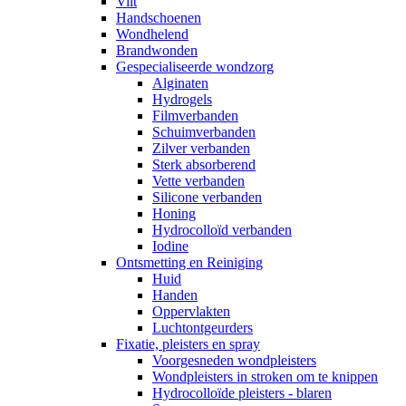
Vilt
Handschoenen
Wondhelend
Brandwonden
Gespecialiseerde wondzorg
Alginaten
Hydrogels
Filmverbanden
Schuimverbanden
Zilver verbanden
Sterk absorberend
Vette verbanden
Silicone verbanden
Honing
Hydrocolloïd verbanden
Iodine
Ontsmetting en Reiniging
Huid
Handen
Oppervlakten
Luchtontgeurders
Fixatie, pleisters en spray
Voorgesneden wondpleisters
Wondpleisters in stroken om te knippen
Hydrocolloïde pleisters - blaren