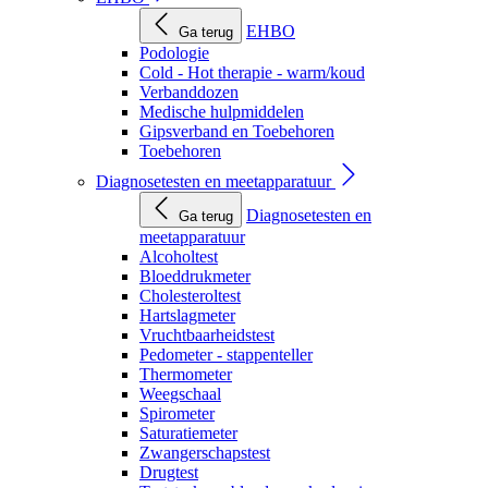
EHBO
Ga terug
Podologie
Cold - Hot therapie - warm/koud
Verbanddozen
Medische hulpmiddelen
Gipsverband en Toebehoren
Toebehoren
Diagnosetesten en meetapparatuur
Diagnosetesten en
Ga terug
meetapparatuur
Alcoholtest
Bloeddrukmeter
Cholesteroltest
Hartslagmeter
Vruchtbaarheidstest
Pedometer - stappenteller
Thermometer
Weegschaal
Spirometer
Saturatiemeter
Zwangerschapstest
Drugtest