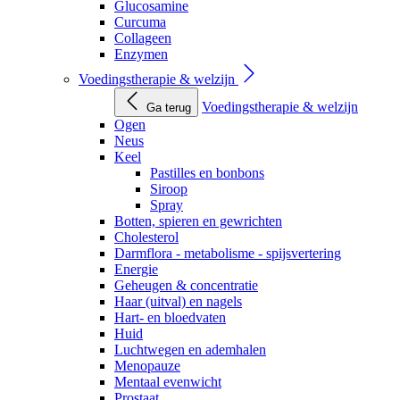
Glucosamine
Curcuma
Collageen
Enzymen
Voedingstherapie & welzijn
Voedingstherapie & welzijn
Ga terug
Ogen
Neus
Keel
Pastilles en bonbons
Siroop
Spray
Botten, spieren en gewrichten
Cholesterol
Darmflora - metabolisme - spijsvertering
Energie
Geheugen & concentratie
Haar (uitval) en nagels
Hart- en bloedvaten
Huid
Luchtwegen en ademhalen
Menopauze
Mentaal evenwicht
Prostaat