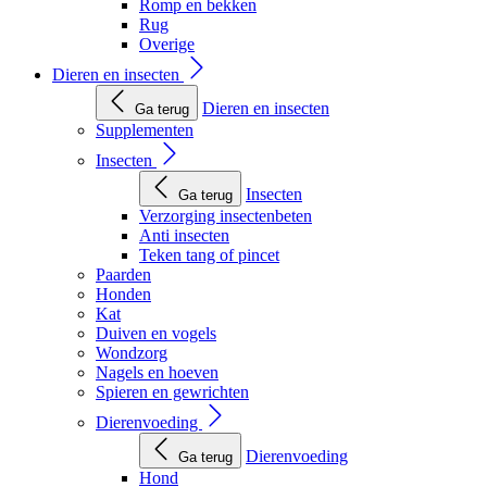
Romp en bekken
Rug
Overige
Dieren en insecten
Dieren en insecten
Ga terug
Supplementen
Insecten
Insecten
Ga terug
Verzorging insectenbeten
Anti insecten
Teken tang of pincet
Paarden
Honden
Kat
Duiven en vogels
Wondzorg
Nagels en hoeven
Spieren en gewrichten
Dierenvoeding
Dierenvoeding
Ga terug
Hond