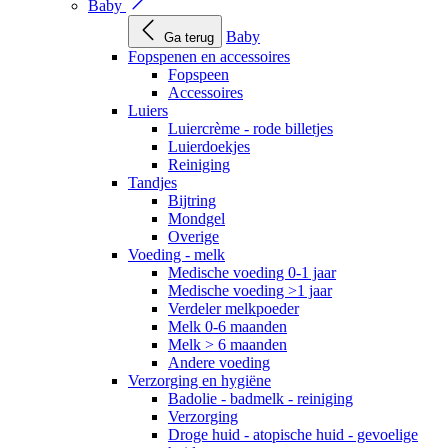
Baby
Baby
Ga terug
Fopspenen en accessoires
Fopspeen
Accessoires
Luiers
Luiercrème - rode billetjes
Luierdoekjes
Reiniging
Tandjes
Bijtring
Mondgel
Overige
Voeding - melk
Medische voeding 0-1 jaar
Medische voeding >1 jaar
Verdeler melkpoeder
Melk 0-6 maanden
Melk > 6 maanden
Andere voeding
Verzorging en hygiëne
Badolie - badmelk - reiniging
Verzorging
Droge huid - atopische huid - gevoelige