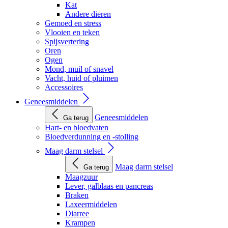
Kat
Andere dieren
Gemoed en stress
Vlooien en teken
Spijsvertering
Oren
Ogen
Mond, muil of snavel
Vacht, huid of pluimen
Accessoires
Geneesmiddelen
Geneesmiddelen
Ga terug
Hart- en bloedvaten
Bloedverdunning en -stolling
Maag darm stelsel
Maag darm stelsel
Ga terug
Maagzuur
Lever, galblaas en pancreas
Braken
Laxeermiddelen
Diarree
Krampen