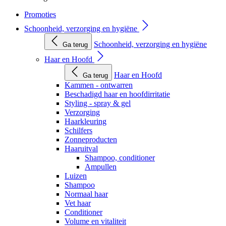
Promoties
Schoonheid, verzorging en hygiëne
Schoonheid, verzorging en hygiëne
Ga terug
Haar en Hoofd
Haar en Hoofd
Ga terug
Kammen - ontwarren
Beschadigd haar en hoofdirritatie
Styling - spray & gel
Verzorging
Haarkleuring
Schilfers
Zonneproducten
Haaruitval
Shampoo, conditioner
Ampullen
Luizen
Shampoo
Normaal haar
Vet haar
Conditioner
Volume en vitaliteit