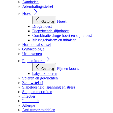
Aambeien
Ademhalingsstelsel
Hoest
Hoest
Ga terug
Droge hoest
Diepzittende slijmhoest
Combinatie droge hoest en slijmhoest
Massagebalsem en inhalatie
Hormonaal stelsel
Gynaecologie
Urinewegen
Pijn en koorts
Pijn en koorts
Ga terug
baby - kinderen
Spieren en gewrichten
Zenuwstelsel
Slapeloosheid, spanning en stress
Stoppen met roken
Infecties
Immuniteit
Allergie
Anti tumor middelen