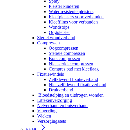
Spray
Pleister kinderen
Water resistente pleisters
Kleefpleisters voor verbanden
Kleeffilms voor verbanden
Wondstrips
Oogpleister
Steriel wondverband
Compressen
Oogcompressen
Steriele compressen
Borstcompressen
Niet steriele compressen
Compres pad met kleeflaag
Fixatiewindels
Zelfklevend fixatieverband
Niet zelfklevend fixatieverband
Drukverband
Bloedstelping en uitdrogen wonden
Littekenverzorging
Netverband en buisverband
Vingerling
Wieken
Verzorgingssets
EHBO