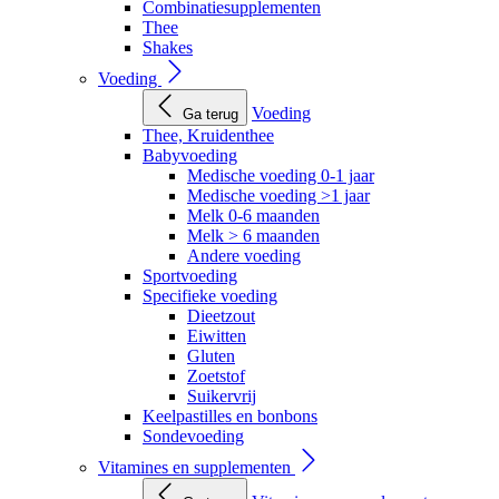
Combinatiesupplementen
Thee
Shakes
Voeding
Voeding
Ga terug
Thee, Kruidenthee
Babyvoeding
Medische voeding 0-1 jaar
Medische voeding >1 jaar
Melk 0-6 maanden
Melk > 6 maanden
Andere voeding
Sportvoeding
Specifieke voeding
Dieetzout
Eiwitten
Gluten
Zoetstof
Suikervrij
Keelpastilles en bonbons
Sondevoeding
Vitamines en supplementen