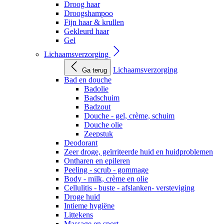
Droog haar
Droogshampoo
Fijn haar & krullen
Gekleurd haar
Gel
Lichaamsverzorging
Lichaamsverzorging
Ga terug
Bad en douche
Badolie
Badschuim
Badzout
Douche - gel, crème, schuim
Douche olie
Zeepstuk
Deodorant
Zeer droge, geïrriteerde huid en huidproblemen
Ontharen en epileren
Peeling - scrub - gommage
Body - milk, crème en olie
Cellulitis - buste - afslanken- versteviging
Droge huid
Intieme hygiëne
Littekens
Massage en sport