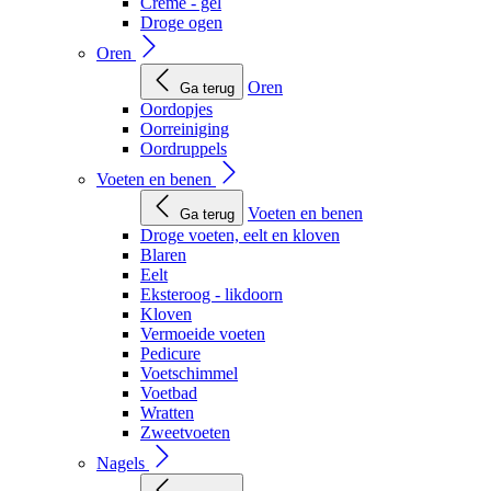
Creme - gel
Droge ogen
Oren
Oren
Ga terug
Oordopjes
Oorreiniging
Oordruppels
Voeten en benen
Voeten en benen
Ga terug
Droge voeten, eelt en kloven
Blaren
Eelt
Eksteroog - likdoorn
Kloven
Vermoeide voeten
Pedicure
Voetschimmel
Voetbad
Wratten
Zweetvoeten
Nagels