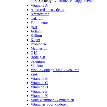
Vitamines en supplementen
Ga terug
Vitamine A
Antioxydanten - detox
Aminozuren
Calcium
Foliumzuur
Ijzer
Jodium
Kalium
Koper
Probiotica
Magnesium
Q10
Rode gist
Selenium
Silicium
Visolie - omega 3-6-9 - vetzuren
Zink
Vitamine B
Vitamine C
Vitamine D
Vitamine E
Vitamine K
Multi vitaminen & mineralen
Vitamines voor kinderen