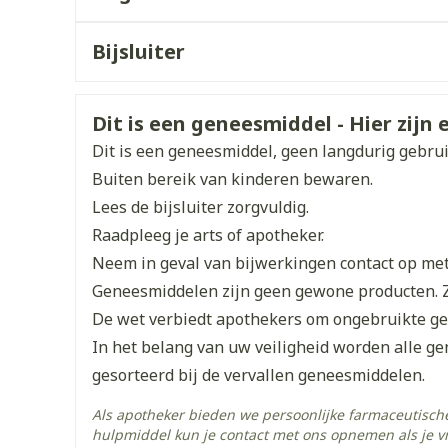
Max. dosis: 40 mg /dag.
Toon meer
CNK
3488129
Het effect is merkbaar na 2 weken en bereikt
Bijsluiter
ddelen
Haar
orging
Supplementen
Insectenw
Organisaties
Nederlands
Eurogenerics (EG) Gener
Duits
Frans
middelen
Lichte tot matige nierinsufficiëntie (creatinin
n
Mondmaskers
issen
Veiligheidsinformatie
Dit is een geneesmiddel - Hier zijn e
dag.
Merken
Eurogenerics (EG)
 -
Dit is een geneesmiddel, geen langdurig gebru
uid
Buiten bereik van kinderen bewaren.
Breedte
76 mm
d
Lees de bijsluiter zorgvuldig.
Elke dag rond hetzelfde tijdstip innemen.
Raadpleeg je arts of apotheker.
Bij of buiten de maaltijd.
Lengte
120 mm
Neem in geval van bijwerkingen contact op met 
Met voldoende vloeistof (bv. een glas water) in
Geneesmiddelen zijn geen gewone producten. 
De tablet mag niet worden gekauwd.
Diepte
41 mm
De wet verbiedt apothekers om ongebruikte g
In het belang van uw veiligheid worden alle g
Zelfbruiner
Scheren
Hoeveelheid
28
gesorteerd bij de vervallen geneesmiddelen.
Verpakking
Als apotheker bieden we persoonlijke farmaceutisc
Actieve
hulpmiddel kun je contact met ons opnemen als je v
olmesartan medoxomil