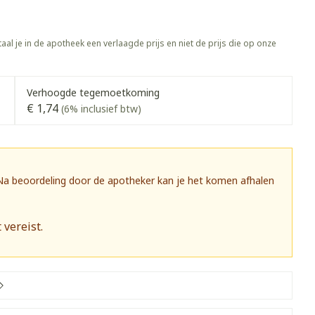
Toon meer
gewrichten
vogels
Fytotherapie
Wondzorg
rapie
Toon meer
aal je in de apotheek een verlaagde prijs en niet de prijs die op onze
Diagnosetesten en
 stress
Vlooien en teken
meetapparatuur
Oren
Mond en keel
Verhoogde tegemoetkoming
€ 1,74
Alcoholtest
(6% inclusief btw)
g
Oordopjes
Zuigtabletten
herapie -
Mond, muil of snavel
Bloeddrukmeter
ls
 en -druppels
Oorreiniging
Spray - oplossing
Cholesteroltest
zen
Oordruppels
Hartslagmeter
 Na beoordeling door de apotheker kan je het komen afhalen
ulpmiddelen
Toon meer
 vereist.
herming
Hygiëne
Ergonomie
nning en -
Aambeien
s
Bad en douche
Ademhaling en zuurstof