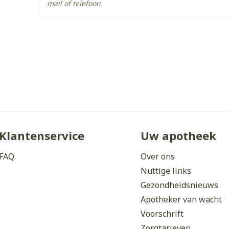
Ingrediënten
mail of telefoon.
Behoud
Kamertemperatuur (15°C 
Klantenservice
Uw apotheek
FAQ
Over ons
Nuttige links
Gezondheidsnieuws
Apotheker van wacht
Voorschrift
Zorgtarieven