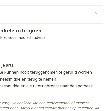
 een maximum na ongeveer 8 weken.
erende
Parfums en
ics & Consumer
geurproducten
eklaring 20-60 ml/min): maximale dosis is 20 mg per
nkele richtlijnen:
ik zonder medisch advies.
je arts.
 te nemen.
Ze kunnen nooit teruggenomen of geruild worden.
eneesmiddelen terug te nemen.
eneesmiddelen die u terugbrengt naar de apotheek
CBD
he zorg. Na aankoop van een geneesmiddel of medisch
ragen hebt. Aarzel niet om contact met ons op te nemen via