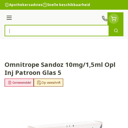
Ga naar de inhoud
Apothekersadvies
Snelle beschikbaarheid
Menu
Zoek
Product, merk, categorie...
Omnitrope Sandoz 10mg/1,5ml Opl
Inj Patroon Glas 5
Geneesmiddel
Op voorschrift