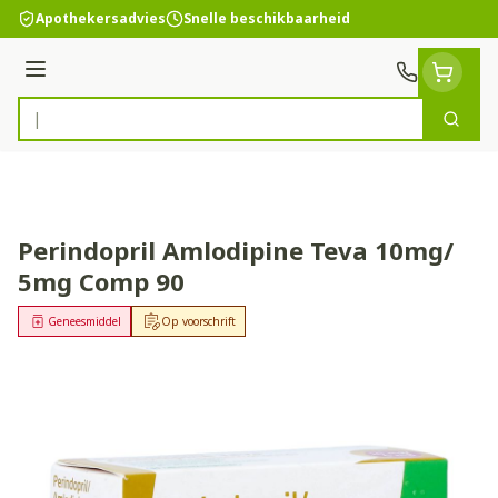
Ga naar de inhoud
Apothekersadvies
Snelle beschikbaarheid
Menu
Zoek
Product, merk, categorie...
Perindopril Amlodipine Teva 10mg/
5mg Comp 90
Geneesmiddel
Op voorschrift