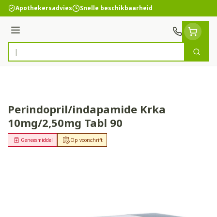
Ga naar de inhoud
Apothekersadvies
Snelle beschikbaarheid
Menu
Zoek
Product, merk, categorie...
Perindopril/indapamide Krka
10mg/2,50mg Tabl 90
Geneesmiddel
Op voorschrift