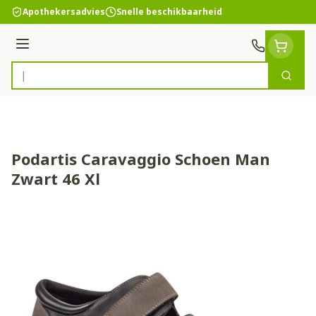
Ga naar de inhoud
Apothekersadvies
Snelle beschikbaarheid
Menu
Zoek
Product, merk, categorie...
Podartis Caravaggio Schoen Man
Zwart 46 Xl