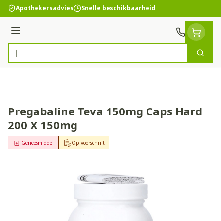
Ga naar de inhoud
Apothekersadvies
Snelle beschikbaarheid
Menu
Zoek
Product, merk, categorie...
Pregabaline Teva 150mg Caps Hard
200 X 150mg
Geneesmiddel
Op voorschrift