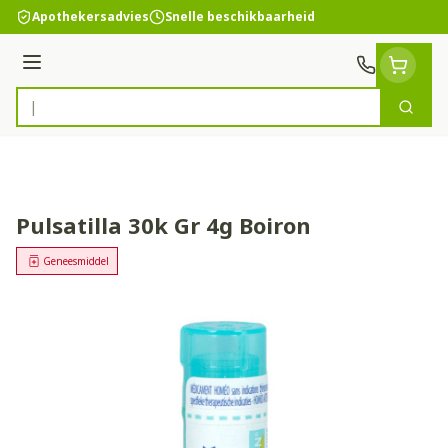
Ga naar de inhoud
Apothekersadvies
Snelle beschikbaarheid
Menu
Zoek
Product, merk, categorie...
Pulsatilla 30k Gr 4g Boiron
Geneesmiddel