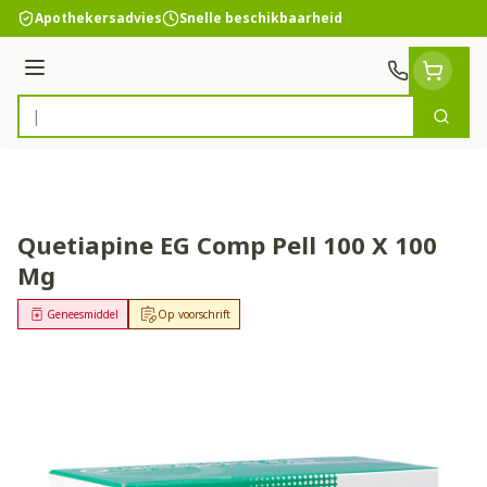
Ga naar de inhoud
Apothekersadvies
Snelle beschikbaarheid
Menu
Zoek
Product, merk, categorie...
Quetiapine EG Comp Pell 100 X 100
Mg
Geneesmiddel
Op voorschrift