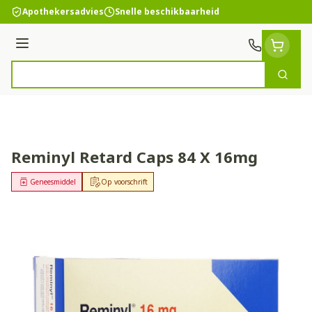
Ga naar de inhoud
Apothekersadvies
Snelle beschikbaarheid
Menu
Zoek
Product, merk, categorie...
Reminyl Retard Caps 84 X 16mg
Geneesmiddel
Op voorschrift