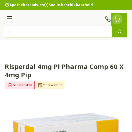
Ga naar de inhoud
Apothekersadvies
Snelle beschikbaarheid
Menu
Zoek
Product, merk, categorie...
Risperdal 4mg Pi Pharma Comp 60 X
4mg Pip
Geneesmiddel
Op voorschrift