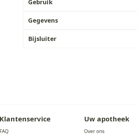
Gebruik
ddelen
Haar
orging
Supplementen
Insectenw
middelen
Gegevens
n
Mondmaskers
issen
 -
Bijsluiter
uid
d
Zelfbruiner
Scheren
Klantenservice
Uw apotheek
FAQ
Over ons