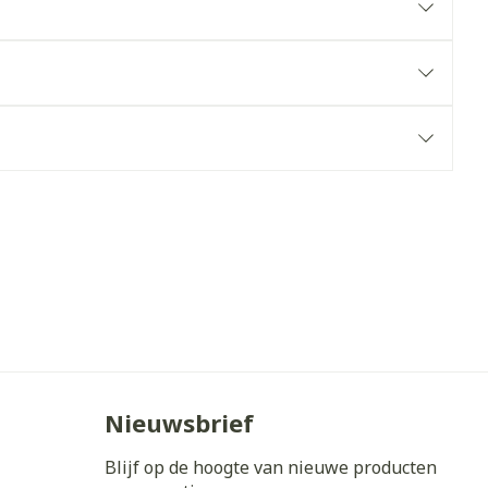
erende
Parfums en
geurproducten
CBD
Nieuwsbrief
Blijf op de hoogte van nieuwe producten