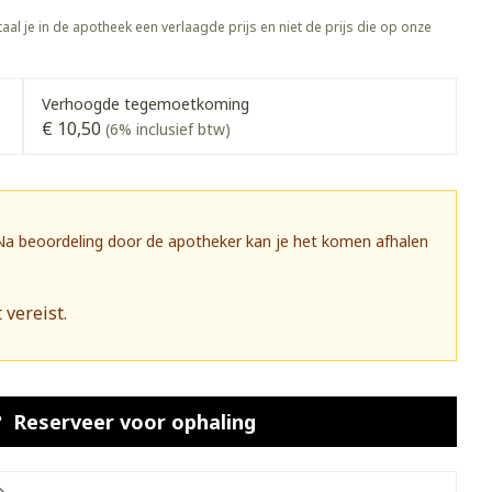
rapie
Toon meer
aal je in de apotheek een verlaagde prijs en niet de prijs die op onze
Diagnosetesten en
 stress
Vlooien en teken
meetapparatuur
Oren
Mond en keel
Verhoogde tegemoetkoming
€ 10,50
Alcoholtest
(6% inclusief btw)
g
Oordopjes
Zuigtabletten
herapie -
Mond, muil of snavel
Bloeddrukmeter
ls
 en -druppels
Oorreiniging
Spray - oplossing
Cholesteroltest
zen
Oordruppels
Hartslagmeter
 Na beoordeling door de apotheker kan je het komen afhalen
ulpmiddelen
Toon meer
 vereist.
herming
Hygiëne
Ergonomie
nning en -
Aambeien
s
Bad en douche
Ademhaling en zuurstof
Reserveer
voor ophaling
je
Badkamer