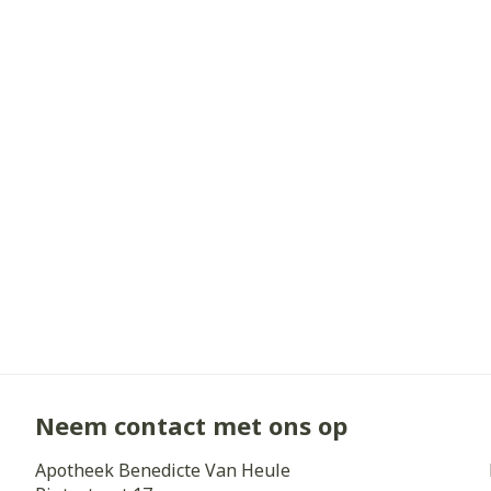
Diergeneesmi
Gezichtsverz
Pillendozen e
Pigmentstoorn
accessoires
Gevoelige huid
geïrriteerde h
Gemengde hui
Doffe huid
Toon meer
Snurken
Neem contact met ons op
Apotheek Benedicte Van Heule