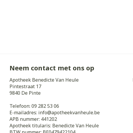
Diergeneesmi
Gezichtsverz
Pillendozen e
Pigmentstoorn
accessoires
Gevoelige huid
geïrriteerde h
Gemengde hui
Doffe huid
Neem contact met ons op
Toon meer
Apotheek Benedicte Van Heule
Pintestraat 17
9840
De Pinte
Snurken
Telefoon:
09 282 53 06
E-mailadres:
info@
apotheekvanheule.be
APB nummer:
441202
Apotheek titularis:
Benedicte Van Heule
BTW nummer:
BE0479422104