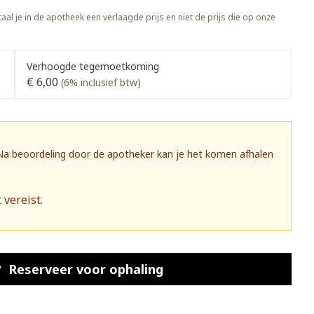
rapie
Toon meer
aal je in de apotheek een verlaagde prijs en niet de prijs die op onze
Diagnosetesten en
 stress
Vlooien en teken
meetapparatuur
Oren
Mond en keel
Verhoogde tegemoetkoming
€ 6,00
Alcoholtest
(6% inclusief btw)
g
Oordopjes
Zuigtabletten
herapie -
Mond, muil of snavel
Bloeddrukmeter
ls
 en -druppels
Oorreiniging
Spray - oplossing
Cholesteroltest
zen
Oordruppels
Hartslagmeter
 Na beoordeling door de apotheker kan je het komen afhalen
ulpmiddelen
Toon meer
 vereist.
herming
Hygiëne
Ergonomie
nning en -
Aambeien
s
Bad en douche
Ademhaling en zuurstof
Reserveer
voor ophaling
je
Badkamer