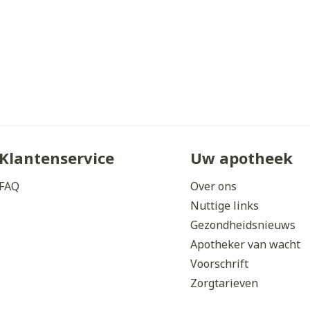
ddelen
Haar
orging
Supplementen
Insectenw
middelen
n
Mondmaskers
issen
 -
uid
d
Klantenservice
Uw apotheek
FAQ
Over ons
Nuttige links
Zelfbruiner
Scheren
Gezondheidsnieuws
Apotheker van wacht
Voorschrift
Zorgtarieven