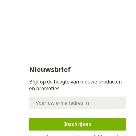
erende
Parfums en
geurproducten
Nieuwsbrief
Blijf op de hoogte van nieuwe producten
en promoties
CBD
E-mail adres
Inschrijven