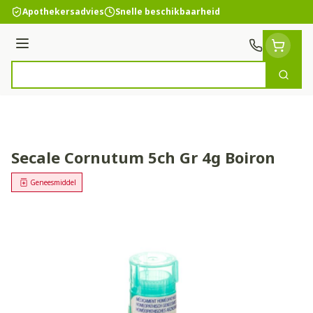
Ga naar de inhoud
Apothekersadvies
Snelle beschikbaarheid
Menu
Zoek
Product, merk, categorie...
Secale Cornutum 5ch Gr 4g Boiron
Geneesmiddel