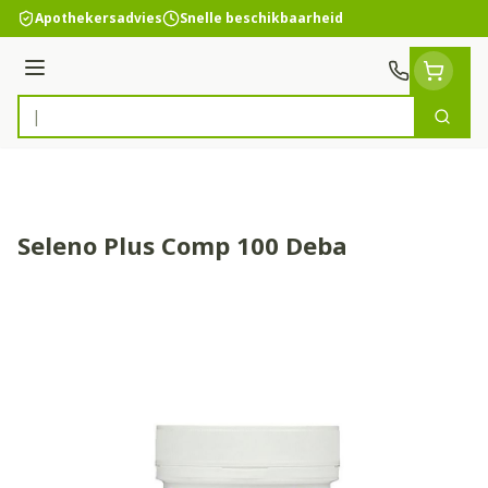
Ga naar de inhoud
Apothekersadvies
Snelle beschikbaarheid
Menu
Zoek
Product, merk, categorie...
Seleno Plus Comp 100 Deba