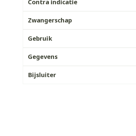
Contra indicatie
ddelen
Haar
orging
Supplementen
Insectenw
middelen
Zwangerschap
n
Mondmaskers
issen
 -
Gebruik
uid
d
Gegevens
Bijsluiter
Zelfbruiner
Scheren