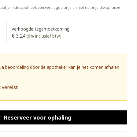
rapie
Toon meer
aal je in de apotheek een verlaagde prijs en niet de prijs die op onze
Diagnosetesten en
 stress
Vlooien en teken
meetapparatuur
Oren
Mond en keel
Verhoogde tegemoetkoming
€ 3,24
Alcoholtest
(6% inclusief btw)
g
Oordopjes
Zuigtabletten
herapie -
Mond, muil of snavel
Bloeddrukmeter
ls
 en -druppels
Oorreiniging
Spray - oplossing
Cholesteroltest
zen
Oordruppels
Hartslagmeter
 Na beoordeling door de apotheker kan je het komen afhalen
ulpmiddelen
Toon meer
 vereist.
herming
Hygiëne
Ergonomie
nning en -
Aambeien
s
Bad en douche
Ademhaling en zuurstof
Reserveer
voor ophaling
je
Badkamer