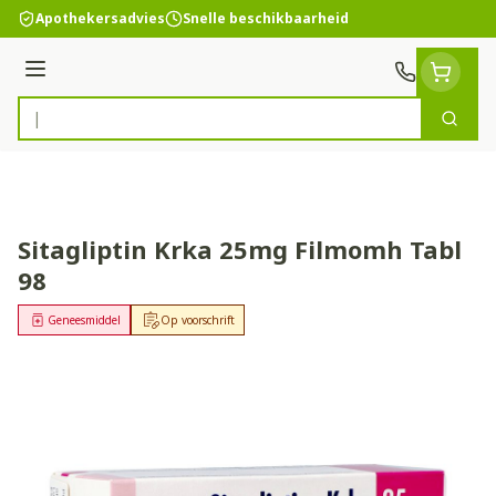
Ga naar de inhoud
Apothekersadvies
Snelle beschikbaarheid
Menu
Zoek
Product, merk, categorie...
Sitagliptin Krka 25mg Filmomh Tabl
98
Geneesmiddel
Op voorschrift