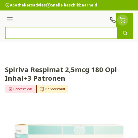
Ga naar de inhoud
Apothekersadvies
Snelle beschikbaarheid
Menu
Zoek
Product, merk, categorie...
Spiriva Respimat 2,5mcg 180 Opl
Inhal+3 Patronen
Geneesmiddel
Op voorschrift