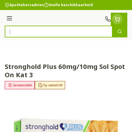
Ga naar de inhoud
Apothekersadvies
Snelle beschikbaarheid
Menu
Zoek
Product, merk, categorie...
Stronghold Plus 60mg/10mg Sol Spot
On Kat 3
Geneesmiddel
Op voorschrift