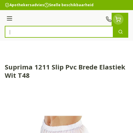
Ga naar de inhoud
Apothekersadvies
Snelle beschikbaarheid
Menu
Zoek
Product, merk, categorie...
Suprima 1211 Slip Pvc Brede Elastiek
Wit T48