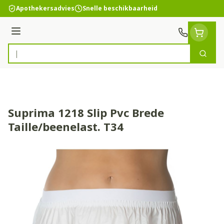
Ga naar de inhoud
Apothekersadvies
Snelle beschikbaarheid
Menu
Zoek
Product, merk, categorie...
Suprima 1218 Slip Pvc Brede
Taille/beenelast. T34