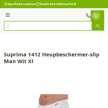
Ga naar de inhoud
Apothekersadvies
Snelle beschikbaarheid
Menu
Zoek
Product, merk, categorie...
Suprima 1412 Heupbeschermer-slip
Man Wit Xl