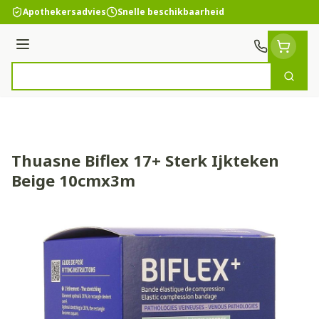
Ga naar de inhoud
Apothekersadvies
Snelle beschikbaarheid
Menu
Zoek
Product, merk, categorie...
Thuasne Biflex 17+ Sterk Ijkteken
Beige 10cmx3m