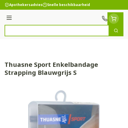
Ga naar de inhoud
Apothekersadvies
Snelle beschikbaarheid
Menu
Zoek
Product, merk, categorie...
Thuasne Sport Enkelbandage
Strapping Blauwgrijs S