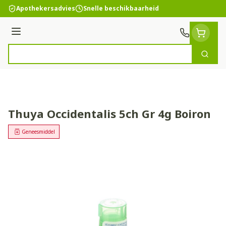
Ga naar de inhoud
Apothekersadvies
Snelle beschikbaarheid
Menu
Zoek
Product, merk, categorie...
Thuya Occidentalis 5ch Gr 4g Boiron
Geneesmiddel