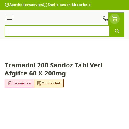
Ga naar de inhoud
Apothekersadvies
Snelle beschikbaarheid
Menu
Zoek
Product, merk, categorie...
Tramadol 200 Sandoz Tabl Verl
Afgifte 60 X 200mg
Geneesmiddel
Op voorschrift