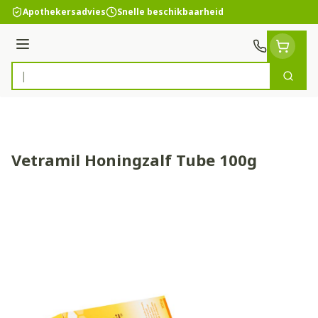
Ga naar de inhoud
Apothekersadvies
Snelle beschikbaarheid
Menu
Zoek
Product, merk, categorie...
Vetramil Honingzalf Tube 100g